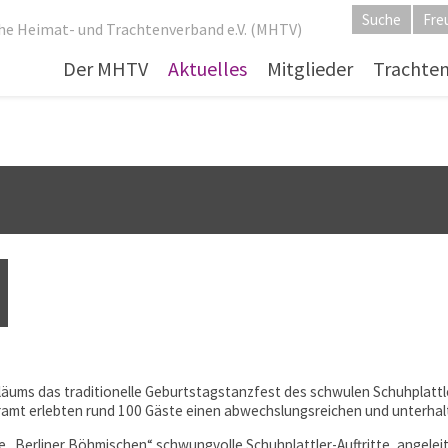
Suche
Fre
he Heimat- und Trachtenverband e.V. (MHTV)
Der MHTV
Aktuelles
Mitglieder
Trachte
läums das traditionelle Geburtstagstanzfest des schwulen Schuhplattlerv
amt erlebten rund 100 Gäste einen abwechslungsreichen und unterha
„Berliner Böhmischen“ schwungvolle Schuhplattler-Auftritte, angelei