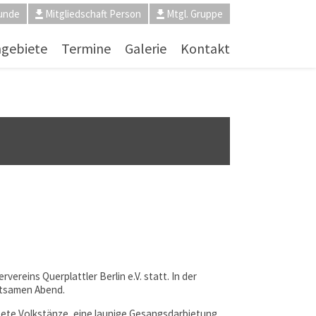
unde
Mitgliedschaft Person
Mtgl. Gruppe
ngebiete
Termine
Galerie
Kontakt
ereins Querplattler Berlin e.V. statt. In der
ltsamen Abend.
tete Volkstänze, eine launige Gesangsdarbietung